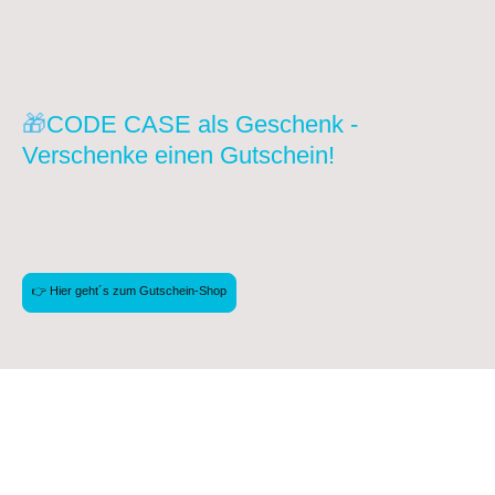
🎁
CODE CASE als Geschenk -
Verschenke einen Gutschein!
Socken? Nein. Schokolade? Langweilig. Schenk lieber Spannung,
Teamgeist und Rätselspaß mit unserem
CODE CASE Gutschein
! Perfekt
für Rätselfans, Abenteurer und alle, die gern den Code knacken. Jetzt
direkt im Gutschein-Shop erhältlich!
👉 Hier geht´s zum Gutschein-Shop