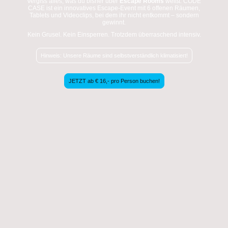
Vergiss alles, was du bisher über
Escape Rooms
weißt. CODE
CASE ist ein innovatives Escape-Event mit 6 offenen Räumen,
Tablets und Videoclips, bei dem ihr nicht entkommt – sondern
gewinnt.
Kein Grusel. Kein Einsperren. Trotzdem überraschend intensiv.
Hinweis: Unsere Räume sind selbstverständlich klimatisiert!
JETZT ab € 16,- pro Person buchen!