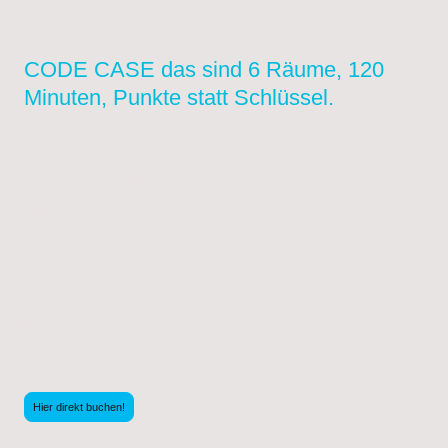
CODE CASE das sind 6 Räume, 120
Minuten, Punkte statt Schlüssel.
Bereit für ein Abenteuer, das euch den Atem raubt?
CODE CASE ist
ein moderner Escape-Room mit 6 offenen Räumen.
⏱️ Pro Raum habt ihr
15 Minuten Zeit
, um knifflige Rätsel zu knacken.
🧩 Insgesamt dauert CODE CASE
2 Stunden
und ihr könnt mehr als 25
Rätsel lösen.
🔐 Die
Rätsel
sind entweder in
Koffern
versteckt oder als
Videorätsel
verpackt!
🔎 Kein Einsperren. Kein Grusel. Perfekt für große Gruppen und
Geburtstage.
Ihr spielt in Teams bis zu 8 Personen und rotiert durch sechs
verschiedene Räume und sammelt Punkte - unter echtem Zeitdruck.
Am
Ende gewinnt nicht, wer entkommt - sondern wer die meisten Rätsel
knackt
!
Hier direkt buchen!